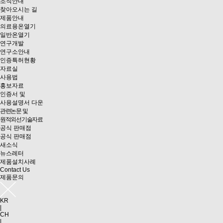
조직안내
찾아오시는 길
제품안내
의료용온열기
일반온열기
연구개발
연구소안내
인증특허현황
자료실
사용법
홍보자료
인증서 및
사용설명서 다운
관련논문 및
원적외선기술자료
공식 판매점
공식 판매점
새소식
뉴스레터
제품설치사례
Contact Us
제품문의
KR
|
CH
|