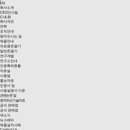
EN
회사소개
CEO인사말
CI & BI
회사개요
연혁
조직안내
찾아오시는 길
제품안내
의료용온열기
일반온열기
연구개발
연구소안내
인증특허현황
자료실
사용법
홍보자료
인증서 및
사용설명서 다운
관련논문 및
원적외선기술자료
공식 판매점
공식 판매점
새소식
뉴스레터
제품설치사례
Contact Us